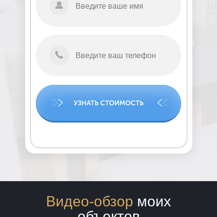
Видео-обзор
моих
объектов