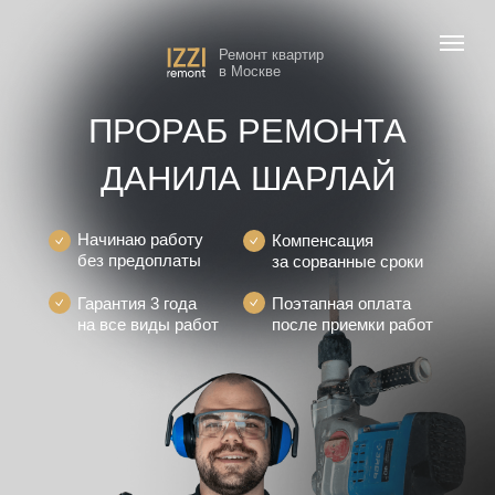
Ремонт квартир
в Москве
ПРОРАБ РЕМОНТА
ДАНИЛА ШАРЛАЙ
Начинаю работу
Компенсация
без предоплаты
за сорванные сроки
Гарантия 3 года
Поэтапная оплата
на все виды работ
после приемки работ
ЬКУЛЯТОР
НАШИ РАБОТЫ
ВИДЕО С ОБ